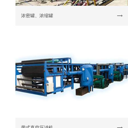
浓密罐、浓缩罐
带式真空压滤机