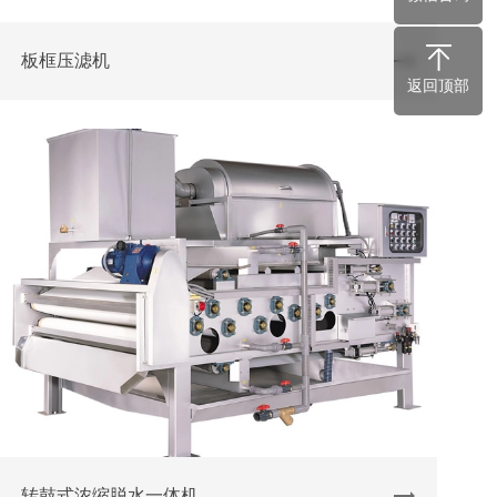
板框压滤机
返回顶部
转鼓式浓缩脱水一体机